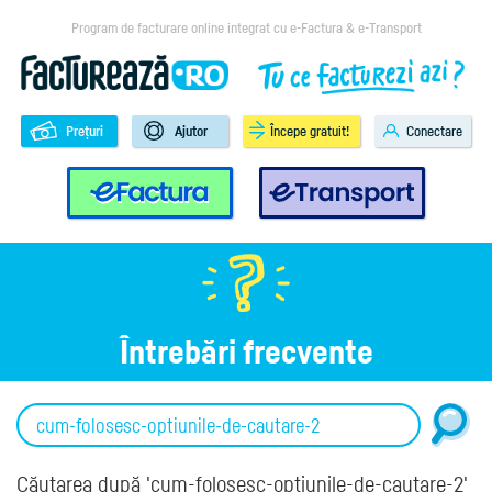
Program de facturare online integrat cu e-Factura & e-Transport
Prețuri
Ajutor
Începe gratuit!
Conectare
e-Factura
e-Transport
Întrebări frecvente
Căutarea după 'cum-folosesc-optiunile-de-cautare-2'