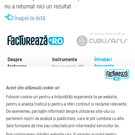
nu a returnat nici un rezultat
Înapoi la listă
Despre
Instrumente
Întrebări
frecvente
facturare
Documentație API
Preţuri
e-Factura
Despre noi
abonamente
e-Factura Furnizori
Noutăți
Exemple de facturi
Acest site utilizează cookie-uri
e-Factura B2C
Apariții media
Model factură
Folosim cookie-uri pentru a îmbunătăți experiența ta pe website,
API e-Factura
Manual de
pentru a analiza traficul și pentru a oferi conținut și reclame relevante.
e-Transport
facturare
De asemenea, partajăm informații despre utilizarea site-ului cu
Integrare Stripe
Legislaţie facturi
partenerii noștri de analiză și publicitate, care le pot combina cu alte
Integrare
Facturare online
date furnizate de tine sau colectate prin intermediul serviciilor lor.
SmartFintech
blog.factureaza.ro
Integrare PrestaShop
Prin continuarea utilizării website-ului, îți exprimi acordul pentru